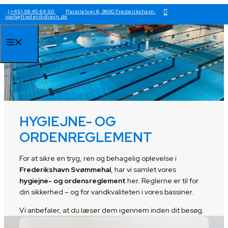
Hop
(+45) 98 45 64 50
Parallelvej 8, 9900 Frederikshavn
joph@frederikshavn.dk
til
indhold
Menu
HYGIEJNE- OG
ORDENREGLEMENT
For at sikre en tryg, ren og behagelig oplevelse i
Frederikshavn Svømmehal
, har vi samlet vores
hygiejne- og ordensreglement
her. Reglerne er til for
din sikkerhed – og for vandkvaliteten i vores bassiner.
Vi anbefaler, at du læser dem igennem inden dit besøg.