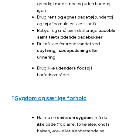
grundigt med sæbe og uden badetøj
igen
Brug
rent og egnet badetøj
(undertøj
og tøj af bomuld er ikke tilladt)
Babyer og små børn skal bruge
badeble
samt tætsiddende badebukser
Du må ikke forurene vandet ved
spytning, næsepudsning eller
urinering
Brug ikke
udendørs fodtøj
i
barfodsområdet
Sygdom og særlige forhold
Har du en
smitsom sygdom
, må du
ikke bade (fx diarré, forkølelse, ondt i
halsen, øre- eller øjenbetændelse,