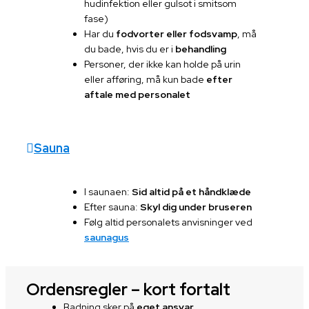
hudinfektion eller gulsot i smitsom
fase)
Har du
fodvorter eller fodsvamp
, må
du bade, hvis du er i
behandling
Personer, der ikke kan holde på urin
eller afføring, må kun bade
efter
aftale med personalet
Sauna
I saunaen:
Sid altid på et håndklæde
Efter sauna:
Skyl dig under bruseren
Følg altid personalets anvisninger ved
saunagus
Ordensregler – kort fortalt
Badning sker på
eget ansvar