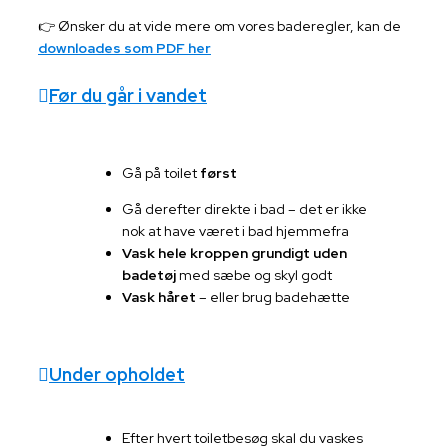
👉 Ønsker du at vide mere om vores baderegler, kan de
downloades som PDF her
Før du går i vandet
Gå på toilet
først
Gå derefter direkte i bad – det er ikke
nok at have været i bad hjemmefra
Vask hele kroppen grundigt uden
badetøj
med sæbe og skyl godt
Vask håret
– eller brug badehætte
Under opholdet
Efter hvert toiletbesøg skal du vaskes