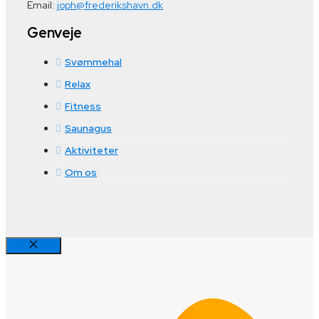
Email:
joph@frederikshavn.dk
Genveje
Svømmehal
Relax
Fitness
Saunagus
Aktiviteter
Om os
Luk