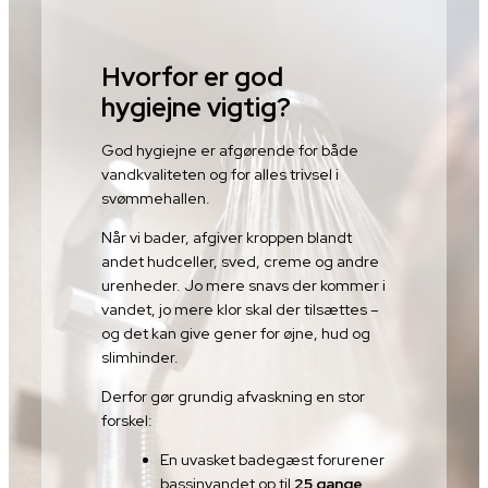
Hvorfor er god
hygiejne vigtig?
God hygiejne er afgørende for både
vandkvaliteten og for alles trivsel i
svømmehallen.
Når vi bader, afgiver kroppen blandt
andet hudceller, sved, creme og andre
urenheder. Jo mere snavs der kommer i
vandet, jo mere klor skal der tilsættes –
og det kan give gener for øjne, hud og
slimhinder.
Derfor gør grundig afvaskning en stor
forskel:
En uvasket badegæst forurener
bassinvandet op til
25 gange